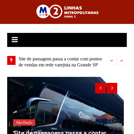
Ir
para
Linhas Metropolitanas Canal 2
o
conteúdo
s para
Site de passagens passa a contar com pontos
Franco da Roch
de vendas em rede varejista na Grande SP
São Paulo
Site de passagens passa a contar