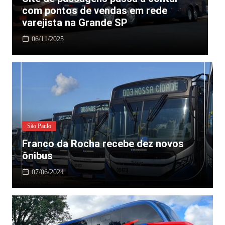
com pontos de vendas em rede
E
varejista na Grande SP
d
06/11/2025
São Paulo
Franco da Rocha recebe dez novos
ônibus
07/06/2024