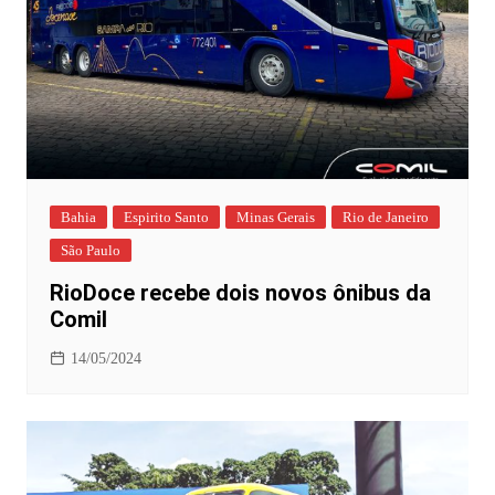
Bahia
Espirito Santo
Minas Gerais
Rio de Janeiro
São Paulo
RioDoce recebe dois novos ônibus da
Comil
14/05/2024