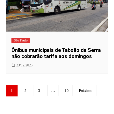
São Paulo
Ônibus municipais de Taboão da Serra
não cobrarão tarifa aos domingos
23/12/2023
Paginação
1
2
3
…
10
Próximo
de
posts