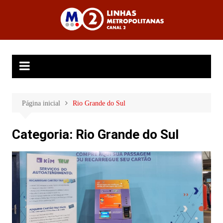
Ir
para
Linhas
o
Metropolitanas
conteúdo
Canal 2
Página inicial
Rio Grande do Sul
Categoria:
Rio Grande do Sul