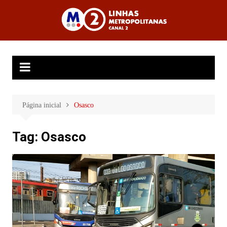
Ir
para
Linhas
o
Metropolitanas
conteúdo
Canal 2
Página inicial
Osasco
Tag:
Osasco