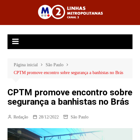
Ir
para
Linhas
o
Metropolitanas
conteúdo
Canal 2
Página inicial
São Paulo
CPTM promove encontro sobre segurança a banhistas no Brás
CPTM promove encontro sobre
segurança a banhistas no Brás
Redação
28/12/2022
São Paulo