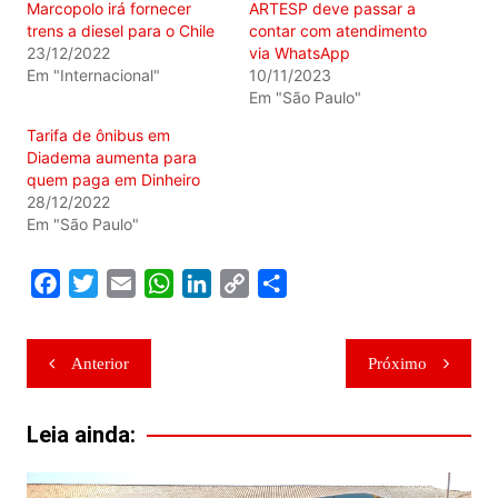
Marcopolo irá fornecer
ARTESP deve passar a
trens a diesel para o Chile
contar com atendimento
23/12/2022
via WhatsApp
Em "Internacional"
10/11/2023
Em "São Paulo"
Tarifa de ônibus em
Diadema aumenta para
quem paga em Dinheiro
28/12/2022
Em "São Paulo"
F
T
E
W
L
C
S
a
w
m
h
i
o
h
c
i
a
a
n
p
a
Navegação
Anterior
Próximo
e
t
i
t
k
y
r
de
b
t
l
s
e
L
e
Post
o
e
A
d
i
Leia ainda:
o
r
p
I
n
k
p
n
k