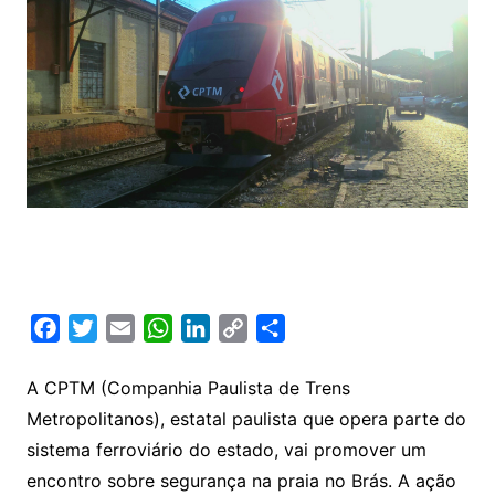
F
T
E
W
L
C
S
a
w
m
h
i
o
h
c
i
a
a
n
p
a
A CPTM (Companhia Paulista de Trens
e
t
i
t
k
y
r
Metropolitanos), estatal paulista que opera parte do
b
t
l
s
e
L
e
sistema ferroviário do estado, vai promover um
o
e
A
d
i
encontro sobre segurança na praia no Brás. A ação