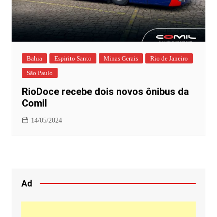
Bahia
Espirito Santo
Minas Gerais
Rio de Janeiro
São Paulo
RioDoce recebe dois novos ônibus da
Comil
14/05/2024
Ad