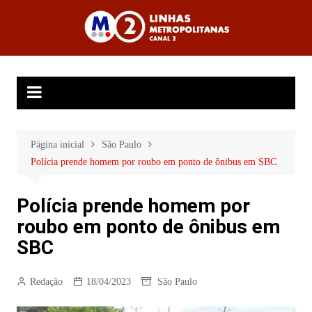
Ir
para
Linhas
o
Metropolitanas
conteúdo
Canal 2
Página inicial
São Paulo
Polícia prende homem por roubo em ponto de ônibus em SBC
Polícia prende homem por
roubo em ponto de ônibus em
SBC
Redação
18/04/2023
São Paulo