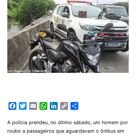
F
T
E
W
L
C
S
a
w
m
h
i
o
h
c
i
a
a
n
p
a
A polícia prendeu, no último sábado, um homem por
e
t
i
t
k
y
r
roubo a passageiros que aguardavam o ônibus em