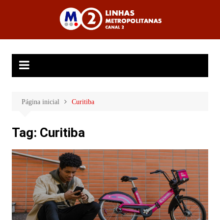
Ir
para
Linhas
o
Metropolitanas
conteúdo
Canal 2
Página inicial
Curitiba
Tag:
Curitiba